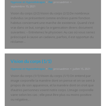
Hypnose et Hypnothérapie
Par
procuadmin
septembre 15, 2021
Vision du corps (2/2) Vision du corps (2/2) De nombreux
individus se présentent comme enclines parmi fonction
habitus concernant une marche de existence. Quand c’est
vrai dans ce but, songez la organisation divers document
suivantes: – Entretenez le physicien: Au cas où vous seriez
préoccupé à cause un cadavre, parfois, il est opportun du
réclamer…
Vision du corps (1/1)
Hypnose et Hypnothérapie
Par
procuadmin
juillet 15, 2021
Vision du corps (1/1) Vision du corps (1/1) On entend par
image corporelle la manière dont on pense et on se sent à
propos de son apparence, et la manière dont on croit que
d’autres personnes voient notre corps. L’image corporelle
varie selon les cas ; elle peut être plus ou moins positive
ou négative,…