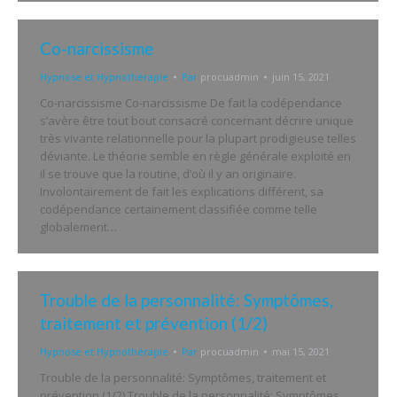
Co-narcissisme
Hypnose et Hypnothérapie
Par
procuadmin
juin 15, 2021
Co-narcissisme Co-narcissisme De fait la codépendance
s’avère être tout bout consacré concernant décrire unique
très vivante relationnelle pour la plupart prodigieuse telles
déviante. Le théorie semble en règle générale exploité en
il se trouve que la routine, d’où il y an originaire.
Involontairement de fait les explications différent, sa
codépendance certainement classifiée comme telle
globalement…
Trouble de la personnalité: Symptômes,
traitement et prévention (1/2)
Hypnose et Hypnothérapie
Par
procuadmin
mai 15, 2021
Trouble de la personnalité: Symptômes, traitement et
prévention (1/2) Trouble de la personnalité: Symptômes,