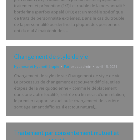
traitement et prévention (1/2) Le trouble de la personnalité
borderline (parfois appelé BPD) est un modèle spécifique
de traits de personnalité extrêmes. Dans le cas du trouble
de la personnalité borderline, la plupart des personnes
ont du mal à maintenir des…
Changement de style de vie
Hypnose et Hypnothérapie
Par
procuadmin
avril 15, 2021
Changement de style de vie Changement de style de vie
Le processus de changement est souvent difficile, et les
étapes de la vie quotidienne – comme le déplacement
dans une autre localité, l’entrée ou le retrait d’une relation,
le premier rapport sexuel ou le changement de carrière –
sont également difficiles. Il est tout naturel,…
Traitement par consentement mutuel et