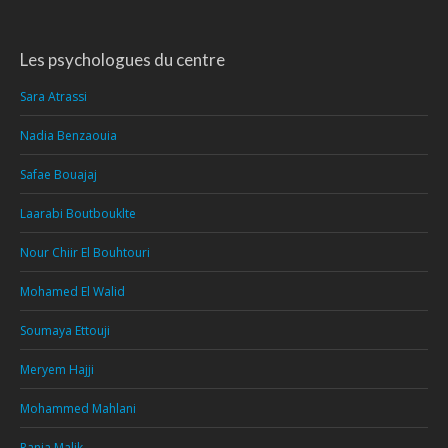
Les psychologues du centre
Sara Atrassi
Nadia Benzaouia
Safae Bouajaj
Laarabi Boutbouklte
Nour Chiir El Bouhtouri
Mohamed El Walid
Soumaya Ettouji
Meryem Hajji
Mohammed Mahlani
Rania Malik