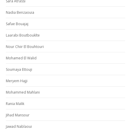
Sara Atrassi
Nadia Benzaouia
Safae Bouajaj
Laarabi Boutbouklte
Nour Chiir El Bouhtouri
Mohamed El Walid
Soumaya Ettouji
Meryem Hajji
Mohammed Mahlani
Rania Malik
Jihad Mansour
Jawad Nablaoui