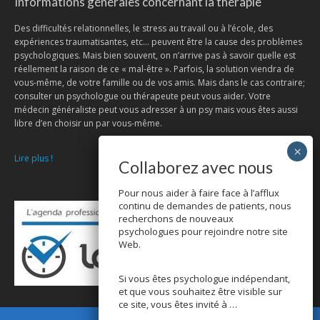
Informations générales concernant la thérapie
Des difficultés relationnelles, le stress au travail ou à l’école, des
expériences traumatisantes, etc… peuvent être la cause des problèmes
psychologiques. Mais bien souvent, on n’arrive pas à savoir quelle est
réellement la raison de ce « mal-être ». Parfois, la solution viendra de
vous-même, de votre famille ou de vos amis. Mais dans le cas contraire;
consulter un psychologue ou thérapeute peut vous aider. Votre
médecin généraliste peut vous adresser à un psy mais vous êtes aussi
libre d’en choisir un par vous-même.
Lire plus !
Collaborez avec nous
Pour nous aider à faire face à l’afflux
continu de demandes de patients, nous
recherchons de nouveaux
psychologues pour rejoindre notre site
Web.
Si vous êtes psychologue indépendant,
et que vous souhaitez être visible sur
ce site, vous êtes invité à …