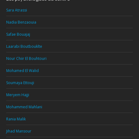
Sara Atrassi
Nadia Benzaouia
Safae Bouajaj
Laarabi Boutbouklte
Nour Chiir El Bouhtouri
Mohamed El Walid
Soumaya Ettouji
Meryem Hajji
Mohammed Mahlani
Rania Malik
Jihad Mansour