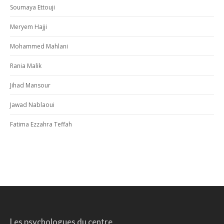
Soumaya Ettouji
Meryem Hajji
Mohammed Mahlani
Rania Malik
Jihad Mansour
Jawad Nablaoui
Fatima Ezzahra Teffah
Les psychologues du centre