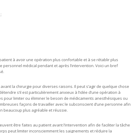
;
atient à avoir une opération plus confortable et à se rétablir plus
le personnel médical pendant et après l’intervention. Voici un bref
sé.
e avant la chirurgie pour diverses raisons. Il peut s’agir de quelque chose
étendre s’il est particulièrement anxieux à l’idée d’une opération à
ues pour limiter ou éliminer le besoin de médicaments anesthésiques ou
nombreuses façons de travailler avec le subconscient d’une personne afin
on beaucoup plus agréable et réussie.
vent être faites au patient avant l’intervention afin de faciliter la tâche
orps peut limiter inconsciemment les saignements et réduire la