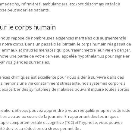
(médecins, infirmières, ambulanciers, etc.) ont désormais intérêt à
se peut aider les patients.
sur le corps humain
lle nous impose de nombreuses exigences mentales qui augmentent le
 notre corps. Dans un passé très lointain, le corps humain réagissait de
s animaux et d’autres menaces qui pourraient mettre leur vie en danger.
clenche une partie de votre cerveau appelée hypothalamus pour signaler
l par vos glandes surrénales.
nces chimiques est excellente pour nous aider à survivre dans des
nous menons une vie constamment stressante, nos systèmes corporels
eut exacerber des symptômes de malaises pouvant induire toutes sortes
réation, et vous pouvez apprendre à vous rééquilibrer après cette lutte
axation accrue au cours de la journée. En apprenant des techniques
rapie comportementale et cognitive (TCC) et l’hypnose, vous pouvez
ité de vie. La réduction du stress permet de :