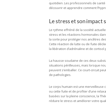
quotidien. Les professionnels de santé 
découvrir et apprendre comment l’hypno
Le stress et son impact 
Le rythme effréné de la société actue
stress et les réactions hormonales dans
la sorte pour protéger nos ancêtres de
Cette réaction de lutte ou de fuite dé
la libération d’adrénaline et de cortiso
La hausse soudaine de ces deux substa
situations périlleuses, mais lorsque 
peuvent s’emballer. Ce court-circuit p
de pathologies.
Le corps humain est une merveilleuse c
ou cette fuite et de profiter d’une rel
basées sur la pleine conscience, la Thé
réduire le stress et améliorer votre qual