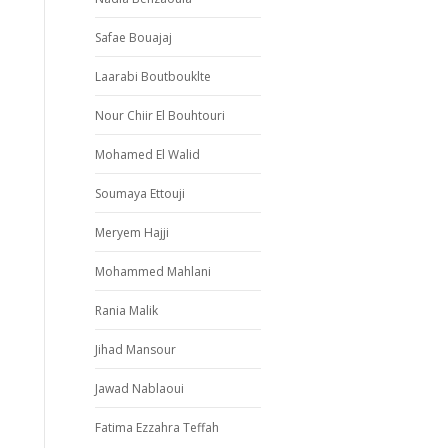
Safae Bouajaj
Laarabi Boutbouklte
Nour Chiir El Bouhtouri
Mohamed El Walid
Soumaya Ettouji
Meryem Hajji
Mohammed Mahlani
Rania Malik
Jihad Mansour
Jawad Nablaoui
Fatima Ezzahra Teffah