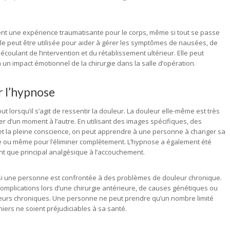
uvent une expérience traumatisante pour le corps, même si tout se passe
le peut être utilisée pour aider à gérer les symptômes de nausées, de
coulant de l’intervention et du rétablissement ultérieur. Elle peut
a un impact émotionnel de la chirurgie dans la salle d’opération.
r l’hypnose
t lorsqu’il s’agit de ressentir la douleur. La douleur elle-même est très
er d’un moment à l’autre. En utilisant des images spécifiques, des
 et la pleine conscience, on peut apprendre à une personne à changer sa
re ou même pour l’éliminer complètement. L’hypnose a également été
nt que principal analgésique à l’accouchement.
si une personne est confrontée à des problèmes de douleur chronique.
omplications lors d’une chirurgie antérieure, de causes génétiques ou
eurs chroniques. Une personne ne peut prendre qu’un nombre limité
iers ne soient préjudiciables à sa santé.