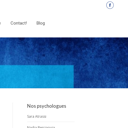
La
page
e
Contact!
Blog
Facebook
s'ouvre
dans
une
nouvelle
fenêtre
Nos psychologues
Sara Atrassi
Nadia Benzaouia