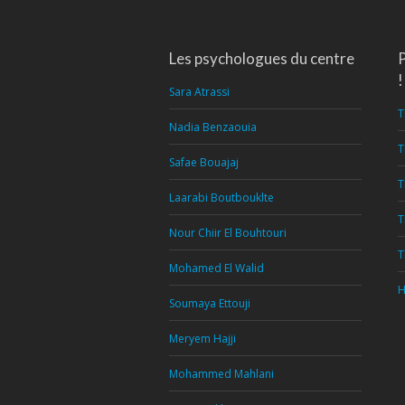
Les psychologues du centre
P
!
Sara Atrassi
T
Nadia Benzaouia
T
Safae Bouajaj
T
Laarabi Boutbouklte
T
Nour Chiir El Bouhtouri
T
Mohamed El Walid
H
Soumaya Ettouji
Meryem Hajji
Mohammed Mahlani