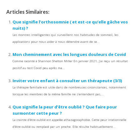
Articles Similaires:
Que signifie l’orthosomnie ( et est-ce qu’elle gâche vos
nuits) ?
Les montres intelligentes qui surveillent nos habitudes de sommeil, les
applications pour nous aider à nous détendre avant de se...
Mon cheminement avec les longues douleurs de Covid
Comme raconté à Shannon Shelton Miller En janvier 2021, j’ai reçu un résultat
positif au test Covid peu après ma...
Inviter votre enfant à consulter un thérapeute (3/3)
La thérapie familiale est utile dans de nombreuses circonstances, notamment
lorsque les membres de la même famille ne s’entendent pas,...
Que signifie la peur d’être oublié ? Que faire pour
surmonter cette peur ?
La crainte d’être oublié est appelée athazagoraphobie. Cette peur irrationnelle
d’être oublié ou remplacé par un proche. Elle résulte habituellement...