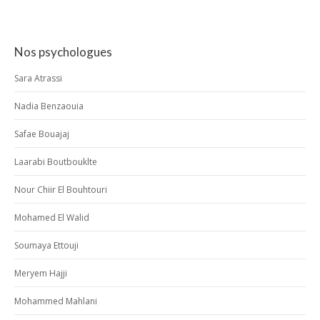
Nos psychologues
Sara Atrassi
Nadia Benzaouia
Safae Bouajaj
Laarabi Boutbouklte
Nour Chiir El Bouhtouri
Mohamed El Walid
Soumaya Ettouji
Meryem Hajji
Mohammed Mahlani