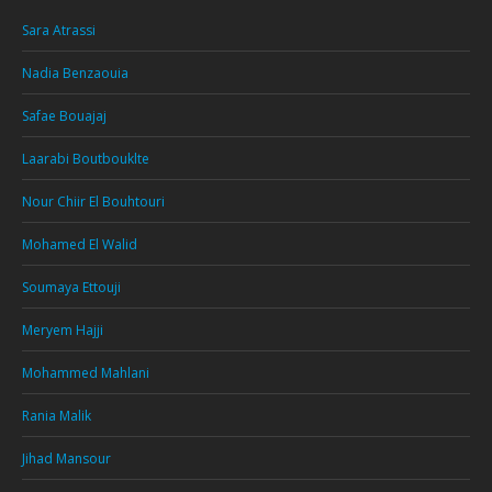
Sara Atrassi
Nadia Benzaouia
Safae Bouajaj
Laarabi Boutbouklte
Nour Chiir El Bouhtouri
Mohamed El Walid
Soumaya Ettouji
Meryem Hajji
Mohammed Mahlani
Rania Malik
Jihad Mansour