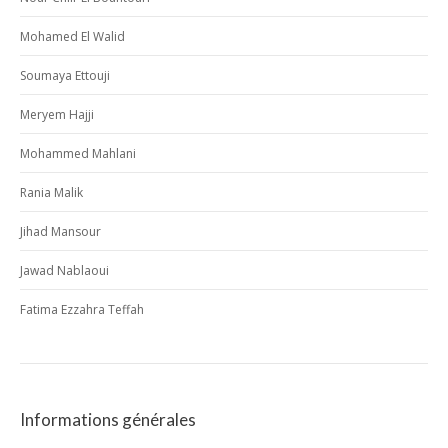
Mohamed El Walid
Soumaya Ettouji
Meryem Hajji
Mohammed Mahlani
Rania Malik
Jihad Mansour
Jawad Nablaoui
Fatima Ezzahra Teffah
Informations générales