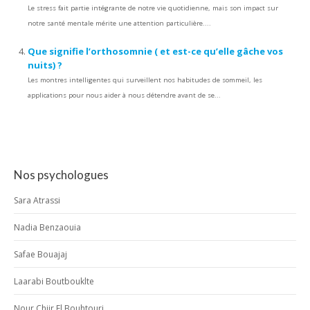
Le stress fait partie intégrante de notre vie quotidienne, mais son impact sur
notre santé mentale mérite une attention particulière....
Que signifie l’orthosomnie ( et est-ce qu’elle gâche vos
nuits) ?
Les montres intelligentes qui surveillent nos habitudes de sommeil, les
applications pour nous aider à nous détendre avant de se...
Nos psychologues
Sara Atrassi
Nadia Benzaouia
Safae Bouajaj
Laarabi Boutbouklte
Nour Chiir El Bouhtouri