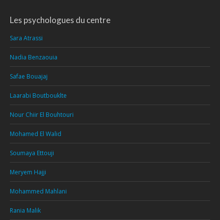
Les psychologues du centre
Sara Atrassi
Nadia Benzaouia
Safae Bouajaj
Laarabi Boutbouklte
Nour Chiir El Bouhtouri
Mohamed El Walid
Soumaya Ettouji
Meryem Hajji
Mohammed Mahlani
Rania Malik