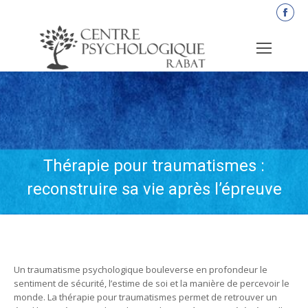
La
pag
Fac
s'o
dan
une
nou
fen
Thérapie pour traumatismes :
reconstruire sa vie après l’épreuve
Un traumatisme psychologique bouleverse en profondeur le
sentiment de sécurité, l’estime de soi et la manière de percevoir le
monde. La thérapie pour traumatismes permet de retrouver un