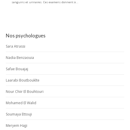
sanguins et urinaires. Ces examens donnent à...
Nos psychologues
Sara Atrassi
Nadia Benzaouia
Safae Bouajaj
Laarabi Boutbouklte
Nour Chiir El Bouhtouri
Mohamed El Walid
Soumaya Ettouji
Meryem Hajji