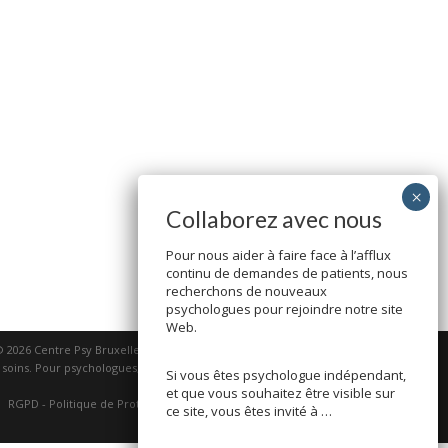
Collaborez avec nous
Pour nous aider à faire face à l’afflux
continu de demandes de patients, nous
recherchons de nouveaux
psychologues pour rejoindre notre site
Web.
© 2026
Centre Psy Bruxelles
Tous droits réservés.
s soins. Pour psychologues, psychotherapeutes et
Si vous êtes psychologue indépendant,
hypnotherapeutes.
et que vous souhaitez être visible sur
RGPD - Politique de Protection de la Vie Privée
ce site, vous êtes invité à …