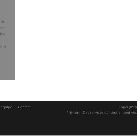
et
 du
est
dre
e la
 équipe
Contact!
Copyright 
Privium – Des services qui soutiennent vo