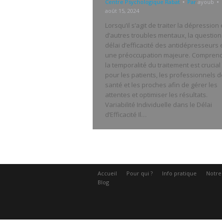
Centre Psychologique Rabat
Par
ayoub
août 15, 2024
Lorsqu’il s’agit de traiter la dépression 
d’autres troubles mentaux, la question
délai d’efficacité des antidépresseurs 
une préoccupation majeure. Compren
la temporalité du traitement est crucial
pour les patients, les professionnels d
santé et les proches afin de gérer les
attentes et optimiser les résultats.
Variabilité Individuelle dans le Délai
d’Efficacité Il…
Accueil
Pour qui ?
Info pratique
Notre
Blog